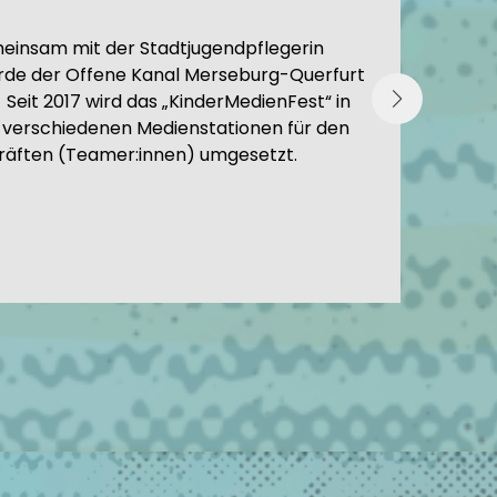
einsam mit der Stadtjugendpflegerin
Päda
urde der Offene Kanal Merseburg-Querfurt
Ob Kamera
Seit 2017 wird das „KinderMedienFest“ in
mit Kin
t verschiedenen Medienstationen für den
kräften (Teamer:innen) umgesetzt.